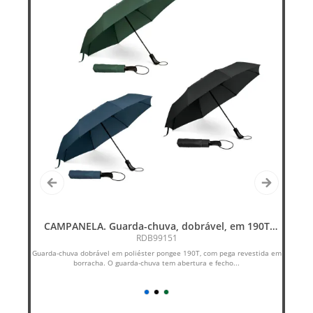
CAMPANELA. Guarda-chuva, dobrável, em 190T
pongee com abertura e fecho automático
RDB99151
l
Guarda-chuva dobrável em poliéster pongee 190T, com pega revestida em
borracha. O guarda-chuva tem abertura e fecho...