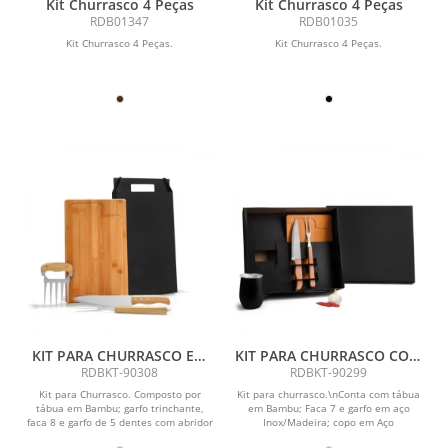
Kit Churrasco 4 Peças
Kit Churrasco 4 Peças
RDB01347
RDB01035
Kit Churrasco 4 Peças.
Kit Churrasco 4 Peças.
KIT PARA CHURRASCO EM
KIT PARA CHURRASCO COM
BAMBU / MADEIRA / INOX -
COPO TÉRMICO - 4 PÇS
RDBKT-90308
RDBKT-90299
4 PÇS
Kit para Churrasco. Composto por
Kit para churrasco.\nConta com tábua
tábua em Bambu; garfo trinchante,
em Bambu; Faca 7 e garfo em aço
faca 8 e garfo de 5 dentes com abridor
Inox/Madeira; copo em Aço
de garrafa em...
Inox.\nTábua...