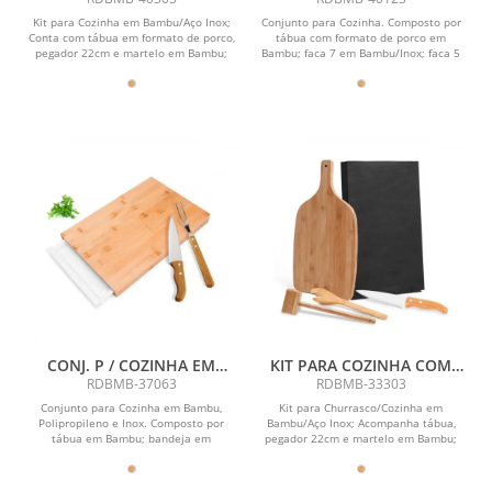
FORMATO PORCO
MADEIRA / INOX - 4 PÇS
Kit para Cozinha em Bambu/Aço Inox;
Conjunto para Cozinha. Composto por
Conta com tábua em formato de porco,
tábua com formato de porco em
pegador 22cm e martelo em Bambu;
Bambu; faca 7 em Bambu/Inox; faca 5
Faca 7 em...
para desossar e...
CONJ. P / COZINHA EM
KIT PARA COZINHA COM
BAMBU / MADEIRA / INOX /
TÁBUA, PEGADOR E
RDBMB-37063
RDBMB-33303
POLIPROPILENO - 4 PÇS
MARTELO - 4 PÇS
Conjunto para Cozinha em Bambu,
Kit para Churrasco/Cozinha em
Polipropileno e Inox. Composto por
Bambu/Aço Inox; Acompanha tábua,
tábua em Bambu; bandeja em
pegador 22cm e martelo em Bambu;
Polipropileno; faca 7 em...
Faca 7 em...