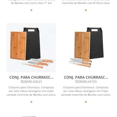
de Bambu com sulco; faca 7” em
invertida de Bambu com Ø 35cm; faca
Bambu/Inox; garfo...
7 em...
CONJ. PARA CHURRASCO
CONJ. PARA CHURRASCO
EM BAMBU / MADEIRA /
EM BAMBU / MADEIRA /
RDBMB-04623
RDBMB-04103
INOX TEXAS - 4 PÇS
INOX TEXAS - 4 PÇS
Conjunto para Churrasco. Composto
Conjunto para Churrasco. Composto
por uma tábua retangular em tripla
por uma tábua retangular em tripla
camada invertida de Bambu com sulco;
camada invertida de Bambu com sulco;
faca Santoku 7”...
chaira em...