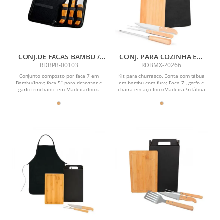
CONJ.DE FACAS BAMBU /
CONJ. PARA COZINHA EM
MADEIRA / INOX COM
BAMBU / MADEIRA / INOX -
RDBPB-00103
RDBMX-20266
ESTOJO FRANKFURT- 4 PÇS
4 PÇS
Conjunto composto por faca 7 em
Kit para churrasco. Conta com tábua
Bambu/Inox; faca 5” para desossar e
em bambu com furo; Faca 7 , garfo e
garfo trinchante em Madeira/Inox.
chaira em aço Inox/Madeira.\nTábua
Organizados em...
confeccionada...