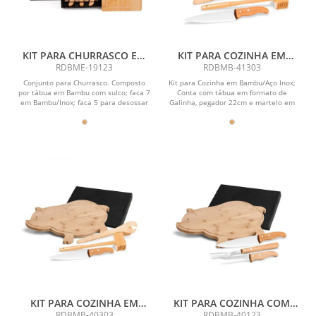
KIT PARA CHURRASCO EM
KIT PARA COZINHA EM
BAMBU / MADEIRA / INOX -
BAMBU COM TÁBUA
RDBME-19123
RDBMB-41303
4 PÇS
FORMATO GALINHA
Conjunto para Churrasco. Composto
Kit para Cozinha em Bambu/Aço Inox;
por tábua em Bambu com sulco; faca 7
Conta com tábua em formato de
em Bambu/Inox; faca 5 para desossar
Galinha, pegador 22cm e martelo em
e garfo...
Bambu; Faca 7 em...
KIT PARA COZINHA EM
KIT PARA COZINHA COM
BAMBU COM TÁBUA
TÁBUA PORCO EM BAMBU /
RDBMB-40303
RDBMB-40123