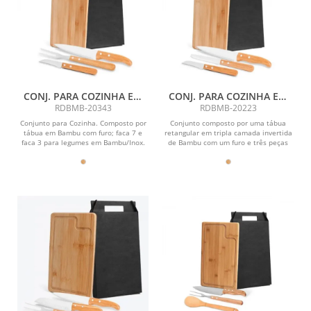
CONJ. PARA COZINHA EM
CONJ. PARA COZINHA EM
BAMBU / MADEIRA / INOX
BAMBU / MADEIRA / INOX
RDBMB-20343
RDBMB-20223
OREGON - 4 PÇS
OREGON - 4 PÇS
Conjunto para Cozinha. Composto por
Conjunto composto por uma tábua
tábua em Bambu com furo; faca 7 e
retangular em tripla camada invertida
faca 3 para legumes em Bambu/Inox.
de Bambu com um furo e três peças
Acompanha...
com cabos em...