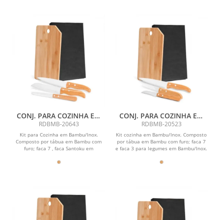
CONJ. PARA COZINHA EM
CONJ. PARA COZINHA EM
BAMBU / MADEIRA / INOX
BAMBU / MADEIRA / INOX
RDBMB-20643
RDBMB-20523
OREGON - 4 PÇS
OREGON - 4 PÇS
Kit para Cozinha em Bambu/Inox.
Kit cozinha em Bambu/Inox. Composto
Composto por tábua em Bambu com
por tábua em Bambu com furo; faca 7
furo; faca 7 , faca Santoku em
e faca 3 para legumes em Bambu/Inox.
Bambu/Inox. Composto...
Acompanha...