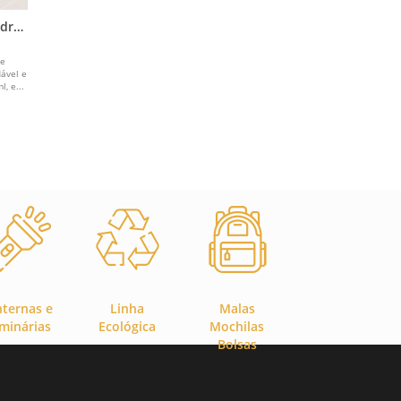
idro
de
dável e
, e...
nternas e
Linha
Malas
minárias
Ecológica
Mochilas
Bolsas