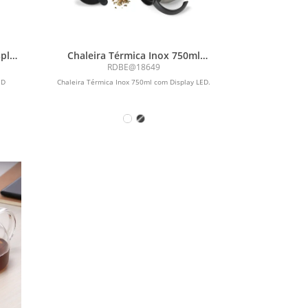
splay
Chaleira Térmica Inox 750ml
com Display LED
RDBE@18649
ED
Chaleira Térmica Inox 750ml com Display LED.