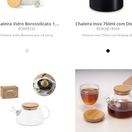
aleira Vidro Borossilicato 1,8
Chaleira Inox 750ml com Di
Litros
LED
RDB08292
RDBO@18649
Chaleira Vidro Borossilicato 1,8 Litros.
Chaleira Inox 750ml com Display L