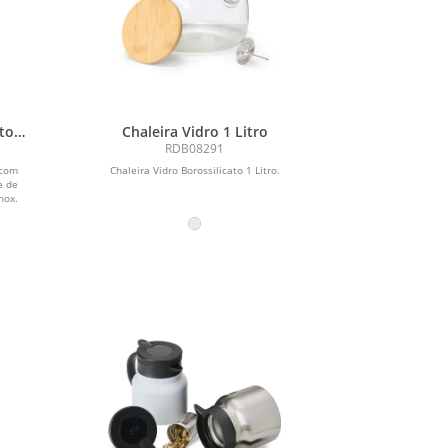
ato
Chaleira Vidro 1 Litro
RDB08291
 com
Chaleira Vidro Borossilicato 1 Litro.
e de
nox.