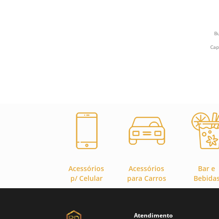
b
Bu
Cap
Acessórios
Acessórios
Bar e
p/ Celular
para Carros
Bebida
Atendimento