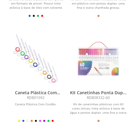
em formato de pincel. Possui tinta
em plástico com pontas duplas: uma
atóxica à base de óleo com solvente
fina e outra chanfrada grossa.
alcoólico.
Acompanham bolsa...
Caneta Plástica Com
Kit Canetinhas Ponta Dupla
Cordão
Com 60 Cores
RDB01092
RDB08332-60
Caneta Plástica Com Cordão.
Kit de canetinhas plásticas com 60
cores únicas, tinta atóxica à base de
água e pontas duplas: uma fina e outra
em...