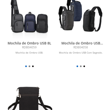
Mochila de Ombro USB 8L
Mochila de Ombro USB
Anti-Furto 7L
RDB04059
RDB04058
Mochila de Ombro USB.
Mochila de Ombro USB Com Segredo.