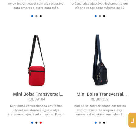
nylon impermeável com alça ajustável
a água, alça ajustável, fechamento em
para ombros e outra para mão.
zíper e capacidade máxima de 12
incluindo um bolso...
litros.
Mini Bolsa Transversal
Mini Bolsa Transversal
Oxford
Oxford 1L
RDB09104
RDB01332
Mini bolsa confeccionada em tecido
Mini bolsa confeccionada em tecido
Oxford resistente à água e alça
Oxford resistente à água e alça
transversal ajustável em nylon. Possui
transversal ajustável em nylon 1L.
fechamento em...
Possui dois...