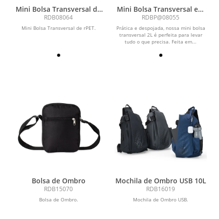
Mini Bolsa Transversal de
Mini Bolsa Transversal em
rPET 1L
Algodão 2L
RDB08064
RDBP@08055
Mini Bolsa Transversal de rPET.
Prática e despojada, nossa mini bolsa
transversal 2L é perfeita para levar
tudo o que precisa. Feita em...
Bolsa de Ombro
Mochila de Ombro USB 10L
RDB15070
RDB16019
Bolsa de Ombro.
Mochila de Ombro USB.