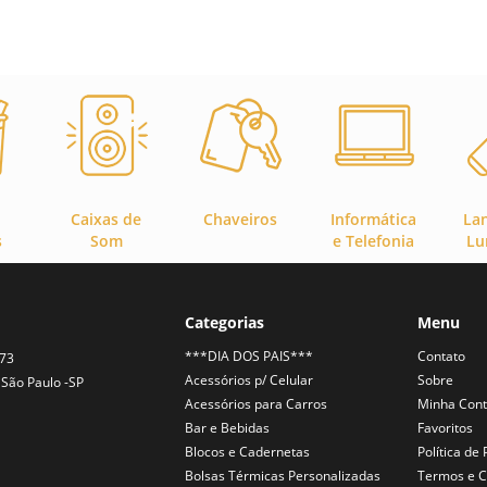
Caixas de
Chaveiros
Informática
La
s
Som
e Telefonia
Lu
Categorias
Menu
***DIA DOS PAIS***
Contato
373
Acessórios p/ Celular
Sobre
São Paulo -SP
Acessórios para Carros
Minha Con
Bar e Bebidas
Favoritos
Blocos e Cadernetas
Política de
Bolsas Térmicas Personalizadas
Termos e C