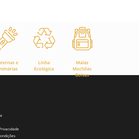
nternas e
Linha
Malas
minárias
Ecológica
Mochilas
Bolsas
ta
 Privacidade
ondições