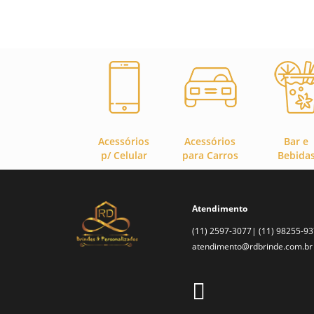
Acessórios
Acessórios
Bar e
p/ Celular
para Carros
Bebida
Atendimento
(11) 2597-3077| (11) 98255-9
atendimento@rdbrinde.com.br