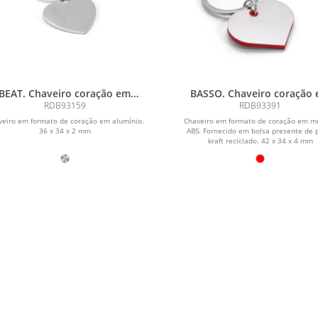
BEAT. Chaveiro coração em
BASSO. Chaveiro coração
alumínio
metal e ABS
RDB93159
RDB93391
veiro em formato de coração em alumínio.
Chaveiro em formato de coração em m
36 x 34 x 2 mm
ABS. Fornecido em bolsa presente de 
kraft reciclado. 42 x 34 x 4 mm