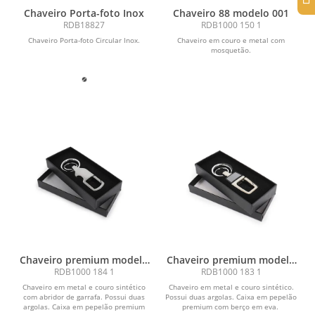
Chaveiro Porta-foto Inox
Chaveiro 88 modelo 001
RDB18827
RDB1000 150 1
Chaveiro Porta-foto Circular Inox.
Chaveiro em couro e metal com
mosquetão.
Chaveiro premium modelo
Chaveiro premium modelo
003
002
RDB1000 184 1
RDB1000 183 1
Chaveiro em metal e couro sintético
Chaveiro em metal e couro sintético.
com abridor de garrafa. Possui duas
Possui duas argolas. Caixa em pepelão
argolas. Caixa em pepelão premium
premium com berço em eva.