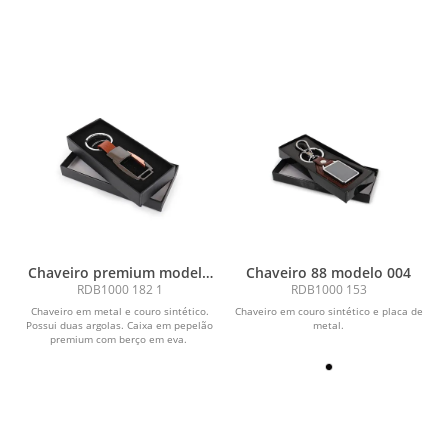
com berço em...
Chaveiro premium modelo
Chaveiro 88 modelo 004
001
RDB1000 182 1
RDB1000 153
Chaveiro em metal e couro sintético.
Chaveiro em couro sintético e placa de
Possui duas argolas. Caixa em pepelão
metal.
premium com berço em eva.