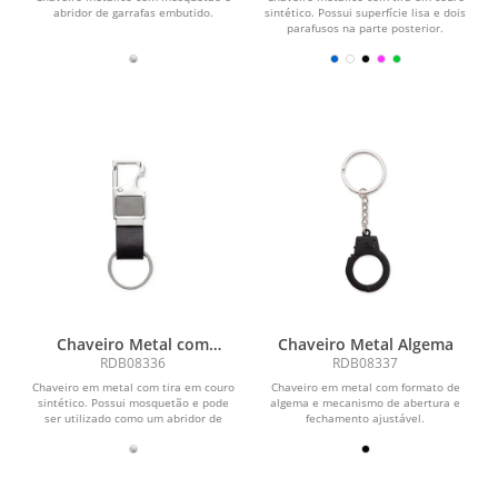
abridor de garrafas embutido.
sintético. Possui superfície lisa e dois
parafusos na parte posterior.
Chaveiro Metal com
Chaveiro Metal Algema
Mosquetão
RDB08336
RDB08337
Chaveiro em metal com tira em couro
Chaveiro em metal com formato de
sintético. Possui mosquetão e pode
algema e mecanismo de abertura e
ser utilizado como um abridor de
fechamento ajustável.
garrafas.