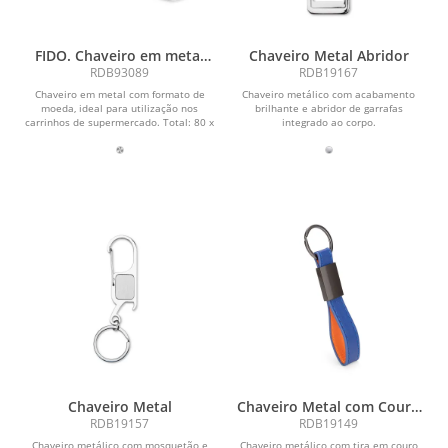
FIDO. Chaveiro em metal
Chaveiro Metal Abridor
com formato de moeda
RDB93089
RDB19167
Chaveiro em metal com formato de
Chaveiro metálico com acabamento
moeda, ideal para utilização nos
brilhante e abridor de garrafas
carrinhos de supermercado. Total: 80 x
integrado ao corpo.
25 x 2 mm
Chaveiro Metal
Chaveiro Metal com Couro
Sintético
RDB19157
RDB19149
Chaveiro metálico com mosquetão e
Chaveiro metálico com tira em couro