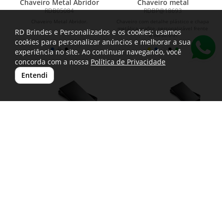
Chaveiro Metal Abridor
Chaveiro metal
RDB05084
RDBP@18693
Chaveiro Metal Abridor.
Chaveiro com detalhe plástico e chapa
metálica grafite, personalizável frente
RD Brindes e Personalizados e os cookies: usamos
e verso.\r\n
cookies para personalizar anúncios e melhorar a sua
experiência no site. Ao continuar navegando, você
concorda com a nossa
Política de Privacidade
Entendi
FLEMI. Chaveiro em metal
WAGONER. Chaveiro em
metal
RDB93397
RDB93341
Chaveiro em metal. Fornecido em
Chaveiro em metal em formato de
caixa presente. 28 x 52 x 3 mm
caminhão. Fornecido em caixa
presente. 26 x 71 x 3 mm