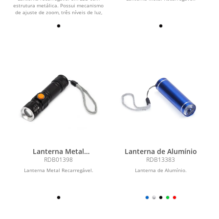
estrutura metálica. Possui mecanismo
de ajuste de zoom, três níveis de luz,
botão...
Lanterna Metal
Lanterna de Alumínio
Recarregável
RDB01398
RDB13383
Lanterna Metal Recarregável.
Lanterna de Alumínio.