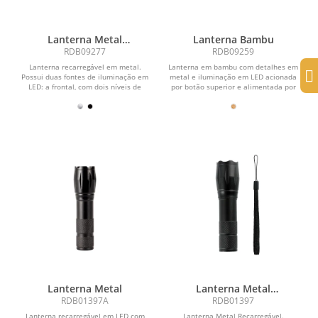
Lanterna Metal
Lanterna Bambu
Recarregável
RDB09277
RDB09259
Lanterna recarregável em metal.
Lanterna em bambu com detalhes em
Possui duas fontes de iluminação em
metal e iluminação em LED acionada
LED: a frontal, com dois níveis de
por botão superior e alimentada por
luminosidade e...
três baterias...
Lanterna Metal
Lanterna Metal
Recarregável
RDB01397A
RDB01397
Lanterna recarregável em LED com
Lanterna Metal Recarregável.