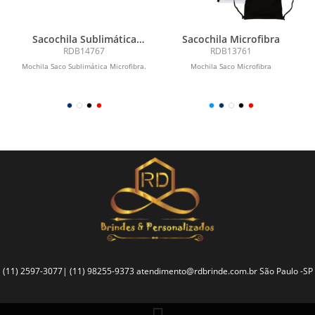
Sacochila Sublimática
Sacochila Microfibra
Microfibra
RDB14767
RDB13761
Mochila Saco Sublimática Microfibra.
Mochila Saco Microfibra
(11) 2597-3077| (11) 98255-9373
atendimento@rdbrinde.com.br
São Paulo -SP