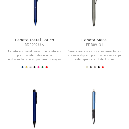
Caneta Metal Touch
Caneta Metal
RDB09266A
RDB09131
Caneta em metal com clip e ponta em
Caneta metálica com acionamento por
plástico, além de detalhe
clique e clip em plástico. Possui carga
emborrachado no topo para interação
esferográfica azul de 1,0mm.
com dispositivos de...