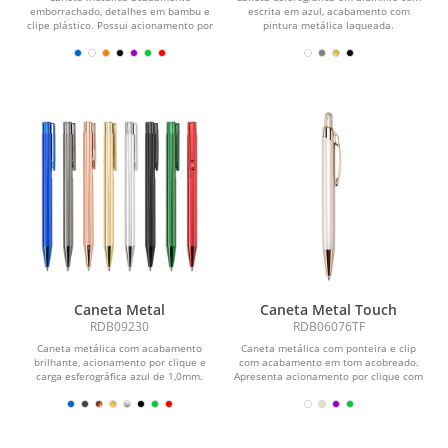
emborrachado, detalhes em bambu e
escrita em azul, acabamento com
clipe plástico. Possui acionamento por
pintura metálica laqueada.
clique e carga...
Caneta Metal
Caneta Metal Touch
RDB09230
RDB06076TF
Caneta metálica com acabamento
Caneta metálica com ponteira e clip
brilhante, acionamento por clique e
com acabamento em tom acobreado.
carga esferográfica azul de 1,0mm.
Apresenta acionamento por clique com
topo emborrachado...