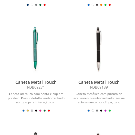
emborrachado no topo para...
para o uso em...
Caneta Metal Touch
Caneta Metal Touch
RDB09271
RDB09189
Caneta metálica com ponta e clip em
Caneta metálica com pintura de
plástico. Possui detalhe emborrachado
acabamento emborrachado. Possui
no topo para interação com
acionamento por clique, topo
dispositivos de...
emborrachado para uso em...