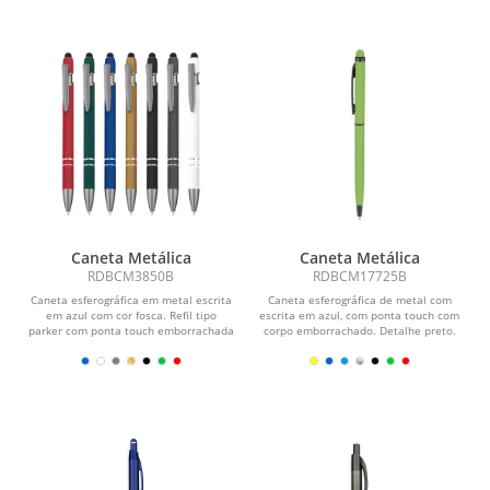
Caneta Metálica
Caneta Metálica
RDBCM3850B
RDBCM17725B
Caneta esferográfica em metal escrita
Caneta esferográfica de metal com
em azul com cor fosca. Refil tipo
escrita em azul, com ponta touch com
parker com ponta touch emborrachada
corpo emborrachado. Detalhe preto.
e detalhe...