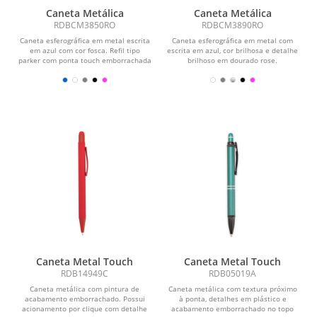
Caneta Metálica
Caneta Metálica
RDBCM3850RO
RDBCM3890RO
Caneta esferográfica em metal escrita
Caneta esferográfica em metal com
em azul com cor fosca. Refil tipo
escrita em azul, cor brilhosa e detalhe
parker com ponta touch emborrachada
brilhoso em dourado rose.
e detalhe...
Caneta Metal Touch
Caneta Metal Touch
RDB14949C
RDB05019A
Caneta metálica com pintura de
Caneta metálica com textura próximo
acabamento emborrachado. Possui
à ponta, detalhes em plástico e
acionamento por clique com detalhe
acabamento emborrachado no topo