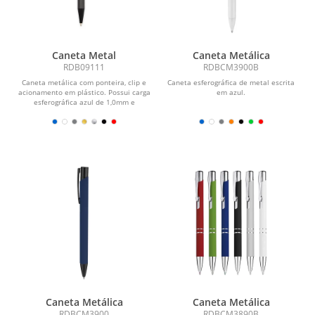
Caneta Metal
Caneta Metálica
RDB09111
RDBCM3900B
Caneta metálica com ponteira, clip e
Caneta esferográfica de metal escrita
acionamento em plástico. Possui carga
em azul.
esferográfica azul de 1,0mm e
acionamento por...
Caneta Metálica
Caneta Metálica
RDBCM3900
RDBCM3890B