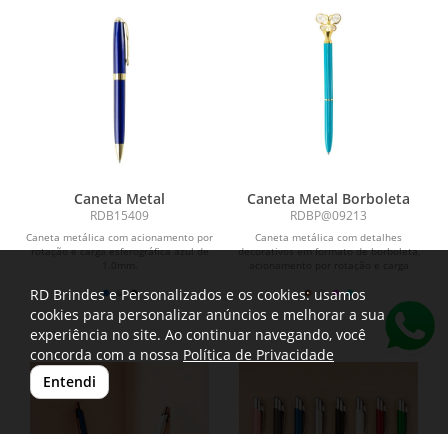
Caneta Metal
Caneta Metal Borboleta
RDB15409
RDBP@09213
Caneta metálica com acionamento por
Caneta metálica com detalhes
rotação e carga esferográfica azul de
decorativos em formato de borboleta,
1.0mm.
acionamento por rotação e carga
esferográfica azul de...
RD Brindes e Personalizados e os cookies: usamos
cookies para personalizar anúncios e melhorar a sua
experiência no site. Ao continuar navegando, você
concorda com a nossa
Política de Privacidade
Entendi