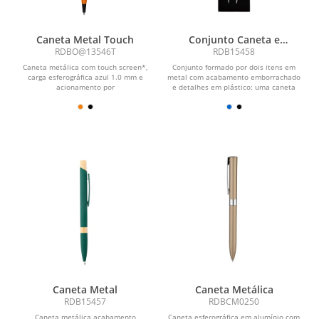
Caneta Metal Touch
Conjunto Caneta e
Lapiseira Metal
RDBO@13546T
RDB15458
Caneta metálica com touch screen*,
Conjunto formado por dois itens em
carga esferográfica azul 1.0 mm e
metal com acabamento emborrachado
acionamento por
e detalhes em plástico: uma caneta
rotação.\r\n\r\n\r\nStatus: Devido...
com acionamento por...
Caneta Metal
Caneta Metálica
RDB15457
RDBCM0250
Caneta metálica acabamento
Caneta esferográfica em alumínio com