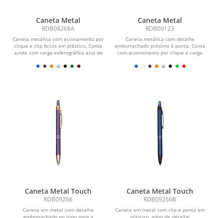
Caneta Metal
Caneta Metal
RDB08268A
RDB09123
Caneta metálica com acionamento por
Caneta metálica com detalhe
clique e clip feitos em plástico. Conta
emborrachado próximo à ponta. Conta
ainda com carga esferográfica azul de
com acionamento por clique e carga
1,0 mm.
esferográfica azul de...
Caneta Metal Touch
Caneta Metal Touch
RDB09266
RDB09266B
Caneta em metal com detalhe
Caneta em metal com clip e ponta em
emborrachado no topo para a
plástico, além de detalhe