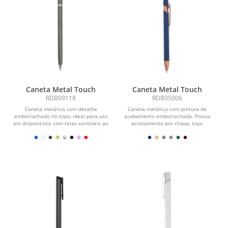
Caneta Metal Touch
Caneta Metal Touch
RDB09118
RDB05006
Caneta metálica com detalhe
Caneta metálica com pintura de
emborrachado no topo, ideal para uso
acabamento emborrachada. Possui
em dispositivos com telas sensíveis ao
acionamento por clique, topo
toque. Possui...
emborrachado para uso em...