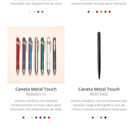
interação com dispositivos de telas
emborrachado no topo para interação
sensíveis ao toque. Conta com...
com dispositivos de...
Caneta Metal Touch
Caneta Metal Touch
RDB05011A
RDB15408
Caneta metálica com detalhe
Caneta metálica com acionamento por
emborrachado no topo, ideal para
rotação, carga esferográfica azul de
interação com dispositivos de telas
1.0mm e ponteira emborrachada para
sensíveis ao toque....
interação...