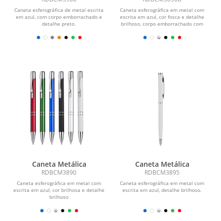
Caneta esferográfica de metal escrita
Caneta esferográfica em metal com
em azul, com corpo emborrachado e
escrita em azul, cor fosca e detalhe
detalhe preto.
brilhoso, corpo emborrachado com
exceção da cor...
Caneta Metálica
Caneta Metálica
RDBCM3890
RDBCM3895
Caneta esferográfica em metal com
Caneta esferográfica em metal com
escrita em azul, cor brilhosa e detalhe
escrita em azul, detalhe brilhoso.
brilhoso