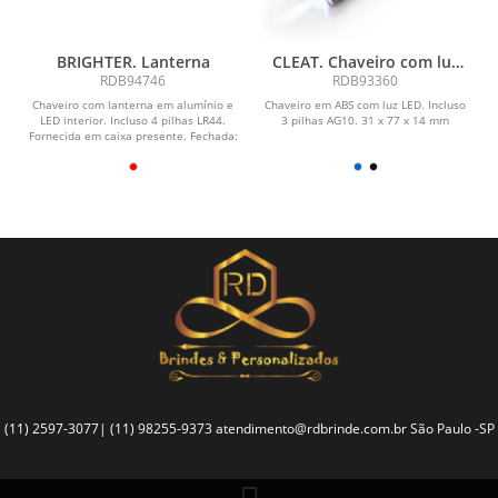
BRIGHTER. Lanterna
CLEAT. Chaveiro com luz
LED
RDB94746
RDB93360
Chaveiro com lanterna em alumínio e
Chaveiro em ABS com luz LED. Incluso
LED interior. Incluso 4 pilhas LR44.
3 pilhas AG10. 31 x 77 x 14 mm
Fornecida em caixa presente. Fechada:
ø17 x 65 mm...
(11) 2597-3077| (11) 98255-9373
atendimento@rdbrinde.com.br
São Paulo -SP