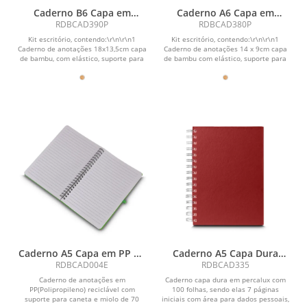
Caderno B6 Capa em
Caderno A6 Capa em
Bambu com caneta
Bambu com caneta
RDBCAD390P
RDBCAD380P
(18x13cm)
(14x09cm)
Kit escritório, contendo:\r\n\r\n1
Kit escritório, contendo:\r\n\r\n1
Caderno de anotações 18x13,5cm capa
Caderno de anotações 14 x 9cm capa
de bambu, com elástico, suporte para
de bambu com elástico, suporte para
canetas e...
canetas e...
Caderno A5 Capa em PP de
Caderno A5 Capa Dura
anotações
Percalux
RDBCAD004E
RDBCAD335
Caderno de anotações em
Caderno capa dura em percalux com
PP(Polipropileno) reciclável com
100 folhas, sendo elas 7 páginas
suporte para caneta e miolo de 70
iniciais com área para dados pessoais,