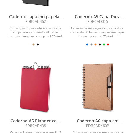
Caderno capa em papelão
Caderno A5 Capa Dura
reciclado com caneta
(21x14,5)
RDBCAD462
RDBCAD015
Kit composto por caderno com capa
Caderno de anotações em capa dura,
em papelão, contendo 70 folhas
contendo 80 folhas internas em papel
internas sem pauta em papel 70g/m²,
branco pautado 70g/m² e
acompanhado de blocos...
encadernação em espiral...
Caderno A5 Planner com
Caderno A6 capa em
capa em PU
papelão reciclado com
RDBCAD435
RDBCAD460P
caneta
Caderno Planner com capa em PU 2
Kit composto por caderno com capa