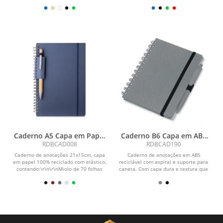
folhas brancas...
calendário...
Caderno A5 Capa em Papel
Caderno B6 Capa em ABS
Reciclado
com Caneta
RDBCAD008
RDBCAD190
Caderno de anotações 21x15cm, capa
Caderno de anotações em ABS
em papel 100% reciclado com elástico,
reciclável com aspiral e suporte para
contendo:\r\n\r\nMiolo de 70 folhas
caneta. Com capa dura e textura que
pautadas na...
imita pedra ,...