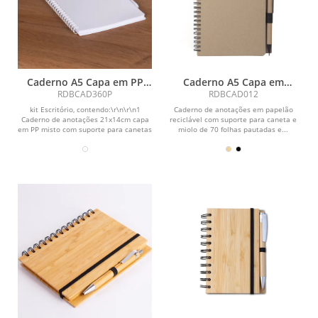
Caderno A5 Capa em PP
Caderno A5 Capa em
com caneta
Papelão Reciclado c/
RDBCAD360P
RDBCAD012
Caneta
kit Escritório, contendo:\r\n\r\n1
Caderno de anotações em papelão
Caderno de anotações 21x14cm capa
reciclável com suporte para caneta e
em PP misto com suporte para canetas
miolo de 70 folhas pautadas e...
e miolo 70...