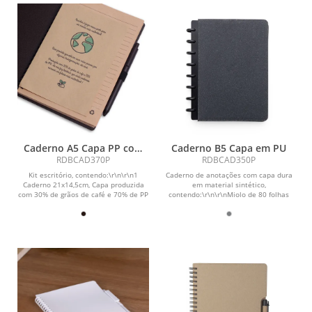
Caderno A5 Capa PP com
Caderno B5 Capa em PU
Caneta
RDBCAD370P
RDBCAD350P
Kit escritório, contendo:\r\n\r\n1
Caderno de anotações com capa dura
Caderno 21x14,5cm, Capa produzida
em material sintético,
com 30% de grãos de café e 70% de PP
contendo:\r\n\r\nMiolo de 80 folhas
misto, com...
pautadas na cor...