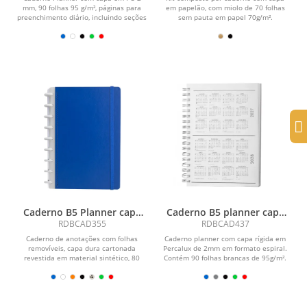
mm, 90 folhas 95 g/m², páginas para
em papelão, com miolo de 70 folhas
preenchimento diário, incluindo seções
sem pauta em papel 70g/m².
de...
Acompanha caneta...
Caderno B5 Planner capa
Caderno B5 planner capa
dura
em Percalux
RDBCAD355
RDBCAD437
Caderno de anotações com folhas
Caderno planner com capa rígida em
removíveis, capa dura cartonada
Percalux de 2mm em formato espiral.
revestida em material sintético, 80
Contém 90 folhas brancas de 95g/m².
folhas pautadas 75...
Folhas...