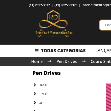
atendimento@rd
(11) 2597-3077 | (11) 98255-9373 |
LANÇA
TODAS CATEGORIAS
Home
Pen Drives
Couro Sint
Pen Drives
16GB
32GB
4GB