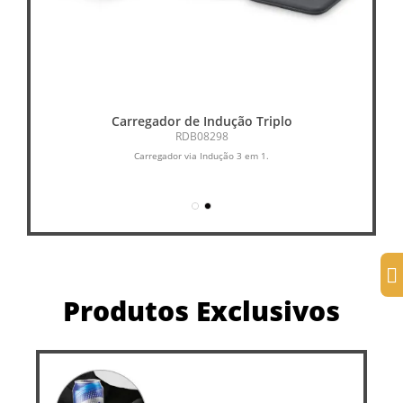
Carregador de Indução Triplo
GA
RDB08298
Carregador via Indução 3 em 1.
Su
Produtos Exclusivos