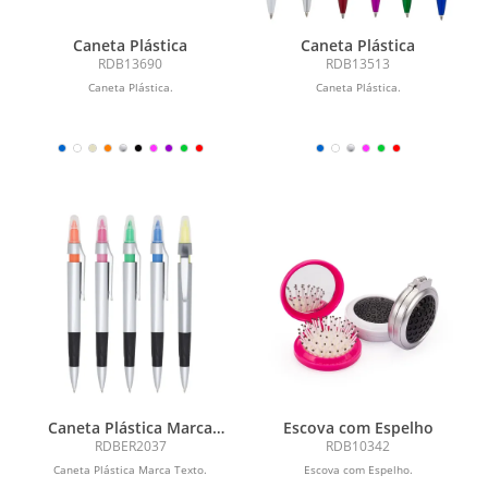
Caneta Plástica
Caneta Plástica
RDB13690
RDB13513
Caneta Plástica.
Caneta Plástica.
Caneta Plástica Marca
Escova com Espelho
Texto
RDBER2037
RDB10342
Caneta Plástica Marca Texto.
Escova com Espelho.