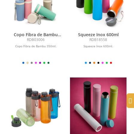
Copo Fibra de Bambu
Squeeze Inox 600ml
350ml
RDB03006
RDB18558
Copo Fibra de Bambu 350ml.
Squeeze Inox 600ml.