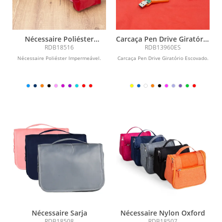
Nécessaire Poliéster
Carcaça Pen Drive Giratório
Impermeável
Escovado
RDB18516
RDB13960ES
Nécessaire Poliéster Impermeável.
Carcaça Pen Drive Giratório Escovado.
Nécessaire Sarja
Nécessaire Nylon Oxford
RDB18508
RDB18507