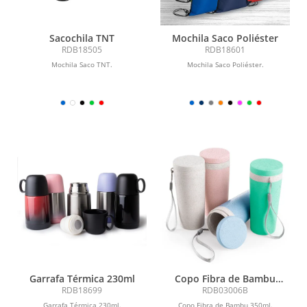
Sacochila TNT
Mochila Saco Poliéster
RDB18505
RDB18601
Mochila Saco TNT.
Mochila Saco Poliéster.
Garrafa Térmica 230ml
Copo Fibra de Bambu
350ml
RDB18699
RDB03006B
Garrafa Térmica 230ml.
Copo Fibra de Bambu 350ml.