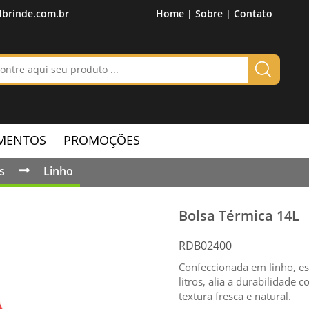
brinde.com.br
Home |
Sobre |
Contato
MENTOS
PROMOÇÕES
s
Linho
Bolsa Térmica 14L
RDB02400
Confeccionada em linho, es
litros, alia a durabilidade
textura fresca e natural.