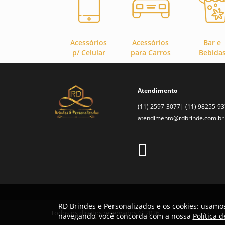
Acessórios
Acessórios
Bar e
p/ Celular
para Carros
Bebida
Atendimento
(11) 2597-3077| (11) 98255-9
atendimento@rdbrinde.com.br
RD Brindes e Personalizados e os cookies: usamos
Todos os direitos reservados © 2026
navegando, você concorda com a nossa
Política 