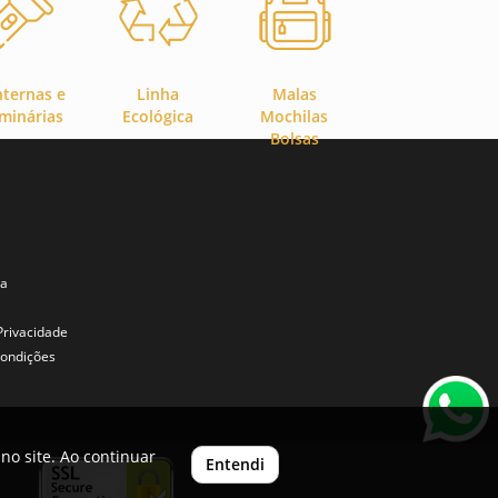
nternas e
Linha
Malas
minárias
Ecológica
Mochilas
Bolsas
ta
 Privacidade
ondições
no site. Ao continuar
Entendi