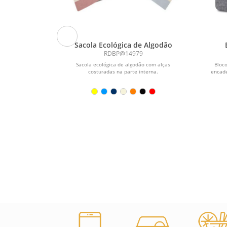
mbu
Sacola Ecológica de Algodão
RDBP@14979
.
Sacola ecológica de algodão com alças
Bloc
costuradas na parte interna.
encade