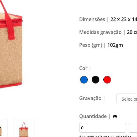
Dimensões |
22 x 23 x 1
Medidas gravação |
20 c
Peso (gm) |
102gm
Cor |
Gravação |
Quantidade |