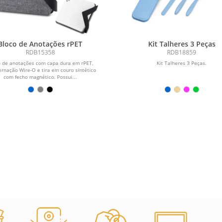
Bloco de Anotações rPET
Kit Talheres 3 Peças
RDB15358
RDB18859
o de anotações com capa dura em rPET,
Kit Talheres 3 Peças.
rnação Wire-O e tira em couro sintético
com fecho magnético. Possui...