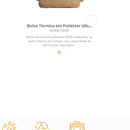
Bolsa Térmica em Poliéster 600D
Bolsa 
RDBBT309P
Bolsa térmica em poliéster 600D e detalhes na
Bolsa térmica
parte inferior em cortiça, com capacidade de
em poliéster 3
até 6 litros. Alça para...
com