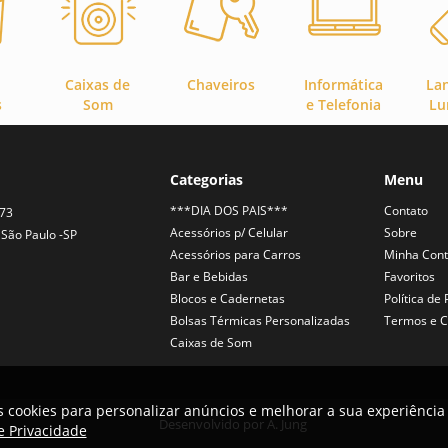
Caixas de
Chaveiros
Informática
La
s
Som
e Telefonia
Lu
Categorias
Menu
***DIA DOS PAIS***
Contato
373
Acessórios p/ Celular
Sobre
São Paulo -SP
Acessórios para Carros
Minha Con
Bar e Bebidas
Favoritos
Blocos e Cadernetas
Política de
Bolsas Térmicas Personalizadas
Termos e C
Caixas de Som
 cookies para personalizar anúncios e melhorar a sua experiência 
Desenvolvido por
A. Jung
de Privacidade