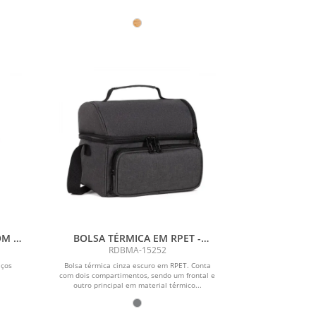
OM 2
BOLSA TÉRMICA EM RPET -
CINZA ESCURO - 10L
RDBMA-15252
aços
Bolsa térmica cinza escuro em RPET. Conta
com dois compartimentos, sendo um frontal e
outro principal em material térmico...