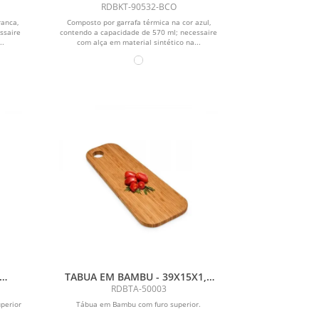
FONE - 3 PÇS
RDBKT-90532-BCO
ranca,
Composto por garrafa térmica na cor azul,
ssaire
contendo a capacidade de 570 ml; necessaire
..
com alça em material sintético na...
TABUA EM BAMBU - 39X15X1,5
M
CM
RDBTA-50003
perior
Tábua em Bambu com furo superior.