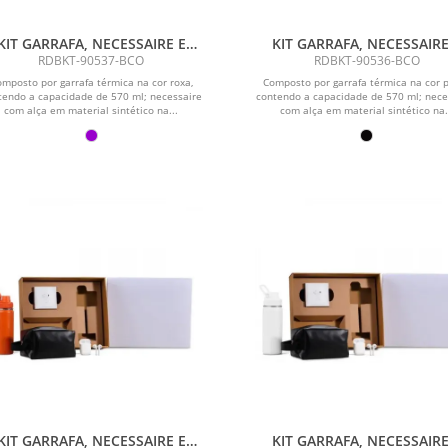
KIT GARRAFA, NECESSAIRE E
KIT GARRAFA, NECESSAIRE
FONE - 3 PÇS
FONE - 3 PÇS
RDBKT-90537-BCO
RDBKT-90536-BCO
mposto por garrafa térmica na cor roxa,
Composto por garrafa térmica na cor p
tendo a capacidade de 570 ml; necessaire
contendo a capacidade de 570 ml; nece
com alça em material sintético na...
com alça em material sintético na.
KIT GARRAFA, NECESSAIRE E
KIT GARRAFA, NECESSAIRE