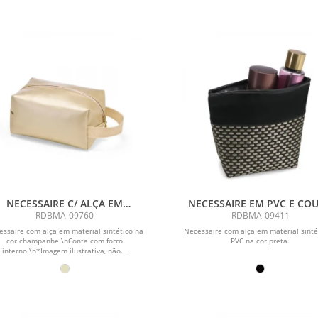
NECESSAIRE C/ ALÇA EM
NECESSAIRE EM PVC E CO
MATERIAL SINTÉTICO -
SINTÉTICO - PRETO/XADR
RDBMA-09760
RDBMA-09411
CHAMPANHE
essaire com alça em material sintético na
Necessaire com alça em material sinté
cor champanhe.\nConta com forro
PVC na cor preta.
interno.\n*Imagem ilustrativa, não...