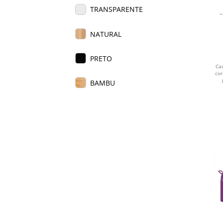
TRANSPARENTE
NATURAL
PRETO
Ca
cor
BAMBU
BRANCO
MADEIRA
AZUL
CINZA
VERMELHO