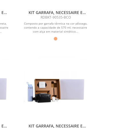
 E
KIT GARRAFA, NECESSAIRE E
FONE - 3 PÇS
RDBKT-90535-BCO
reta,
Composto por garrafa térmica na cor pêssego,
ssaire
contendo a capacidade de 570 ml; necessaire
..
com alça em material sintético...
 E
KIT GARRAFA, NECESSAIRE E