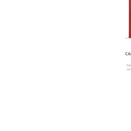
CA
Ca
co