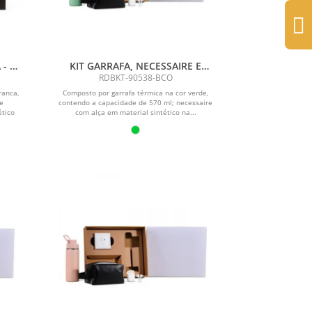
- 2
KIT GARRAFA, NECESSAIRE E
FONE - 3 PÇS
RDBKT-90538-BCO
ranca,
Composto por garrafa térmica na cor verde,
e
contendo a capacidade de 570 ml; necessaire
ético
com alça em material sintético na...