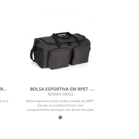
URO
BOLSA ESPORTIVA EM RPET -
EZ
CINZA ESCURO - 30L
RDBMA-09052
tico e
Bolsa esportiva cinza confeccionada em RPET
(tecido reciclado).\nConta com
compartimento principal com fecho em zíper
duplo...