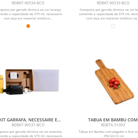
FONE - 3 PÇS
FONE - 3 PÇS
RDBKT-90534-BCO
RDBKT-90533-BCO
posto por garrafa térmica na cor laranja,
Composto por garrafa térmica na cor b
tendo a capacidade de 570 ml; necessaire
contendo a capacidade de 570 ml; nece
com alça em material sintético...
com alça em material sintético na.
KIT GARRAFA, NECESSAIRE E
TABUA EM BAMBU COM
FONE - 3 PÇS
PEGADOR - 39X12X1,5 C
RDBKT-90531-BCO
RDBTA-51003
posto por garrafa térmica na cor amarela,
Tábua em Bambu com pegador e furo su
tendo a capacidade de 570 ml; necessaire
- 39x12x1,5 cm