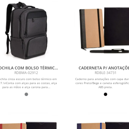
CHILA COM BOLSO TÉRMICO
CADERNETA P/ ANOTAÇÕ
M RPET - CINZA ESCURO - 24L
COM CANETA - BEGE/PRE
RDBMA-02912
RDBLE-34731
chila cinza escuro com bolso térmico em
Caderno para anotações com capa dur
T.\nConta com alças para as costas, alça
cores Preto/Bege e caneta esferográfi
para as mãos e alça carona para...
ABS preta.