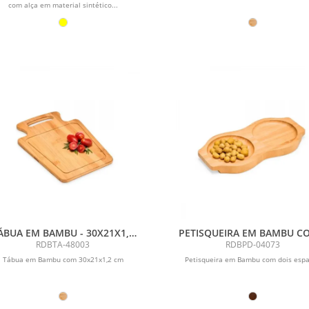
com alça em material sintético...
ÁBUA EM BAMBU - 30X21X1,2
PETISQUEIRA EM BAMBU C
CM
POSICOES
RDBTA-48003
RDBPD-04073
Tábua em Bambu com 30x21x1,2 cm
Petisqueira em Bambu com dois esp