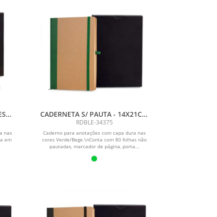
ES
CADERNETA S/ PAUTA - 14X21CM
TO
- BEGE/VERDE
RDBLE-34375
a nas
Caderno para anotações com capa dura nas
ca em
cores Verde/Bege.\nConta com 80 folhas não
pautadas, marcador de página, porta...