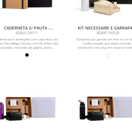
CADERNETA S/ PAUTA -
KIT NECESSAIRE E GARRAFA 
12,2X17CM - BEGE/PRETO
PÇS
RDBLE-34171
RDBKT-90539
derno para anotações com capa dura nas
Composto por garrafa em Inox na cor b
es Preto/Bege.\nConta com 80 folhas não
confeccionada com dupla camada 
pautadas, marcador de página, porta...
necessaire com alça em material sint
na...