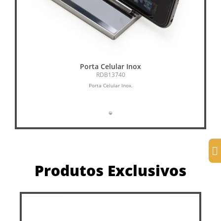
Porta Celular Inox
RDB13740
Porta Celular Inox.
Cai
Produtos Exclusivos