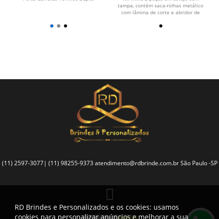
s
tampa, contém saca-rolhas metálico
com lâmina de corte e abridor de
garrafa e tampa de...
(11) 2597-3077| (11) 98255-9373
atendimento@rdbrinde.com.br
São Paulo -SP
RD Brindes e Personalizados e os cookies: usamos
cookies para personalizar anúncios e melhorar a sua