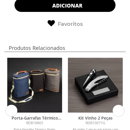
ADICIONAR
Favoritos
Produtos Relacionados
Porta-Garrafas Térmico
Kit Vinho 2 Peças
Duplo
RDB18865
RDB10071G
Porta-Garrafas Térmico Duplo.
Kit vinho 2 peças em estojo com