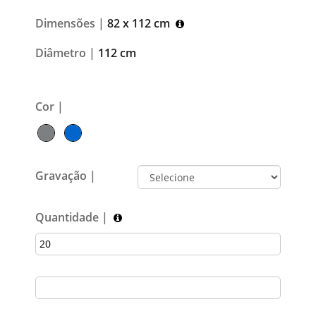
Dimensões |
82 x 112 cm
Diâmetro |
112 cm
Cor |
Gravação |
Quantidade |