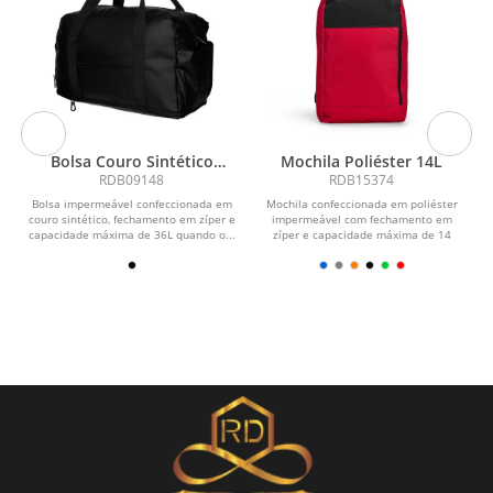
Bolsa Couro Sintético
Mochila Poliéster 14L
Expansível 36L
RDB09148
RDB15374
Bolsa impermeável confeccionada em
Mochila confeccionada em poliéster
couro sintético, fechamento em zíper e
impermeável com fechamento em
capacidade máxima de 36L quando o...
zíper e capacidade máxima de 14
litros. Conta com bolso...